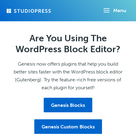
Skip
Menu
to
main
content
Are You Using The
WordPress Block Editor?
Genesis now offers plugins that help you build
better sites faster with the WordPress block editor
(Gutenberg). Try the feature-rich free versions of
each plugin for yourself!
Genesis Blocks
Genesis Custom Blocks