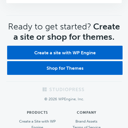
CTA
Ready to get started?
Create
a site or shop for themes.
Create a site with WP Engine
Shop for Themes
Footer
© 2026 WPEngine, Inc.
PRODUCTS
COMPANY
Create a Site with WP
Brand Assets
Engine
Terms of Service